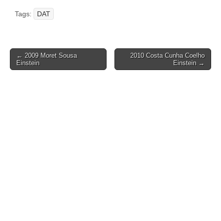
Tags:
DAT
Post
← 2009 Moret Sousa
2010 Costa Cunha Coelho
Einstein
Einstein →
navigation